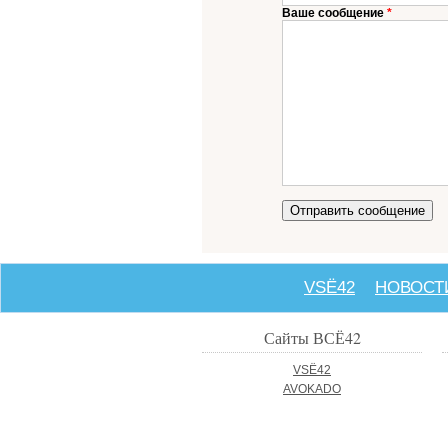
Ваше сообщение
VSЁ42
НОВОСТ
Сайты ВСЁ42
VSЁ42
AVOKADO